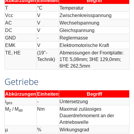
Abkürzungen
Einheiten
Begriff
T
°C
Temperatur
Vcc
V
Zwischenkreisspannung
AC
V
Wechselspannung
DC
V
Gleichspannung
GND
-
Reglermasse
EMK
V
Elektromotorische Kraft
TE, HE
(19"-
Abmessungen der Frontplatte:
Technik)
1TE 5,08mm; 3HE 129,0mm;
6HE 262,5mm
Getriebe
Abkürzungen
Einheiten
Begriff
i
-
Untersetzung
ges
M
/ M
Nm
Maximal zulässiges
2
ab
Dauerdrehmoment an der
Antriebswelle
µ
%
Wirkungsgrad