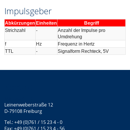
Impulsgeber
Abkürzungen
Einheiten
Begriff
Strichzahl
-
Anzahl der Impulse pro
Umdrehung
f
Hz
Frequenz in Hertz
TTL
-
Signalform Rechteck, 5V
Kontakt
Mattke GmbH
Leinenweberstraße 12
D-79108 Freiburg
Tel.: +49 (0)761 / 15 23 4 - 0
Fax: +49 (0)761 / 15 23 4 - 56