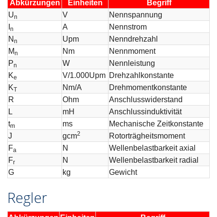
Abkürzungen
Einheiten
Begriff
U
V
Nennspannung
n
I
A
Nennstrom
n
N
Upm
Nenndrehzahl
n
M
Nm
Nennmoment
n
P
W
Nennleistung
n
K
V/1.000Upm
Drehzahlkonstante
e
K
Nm/A
Drehmomentkonstante
T
R
Ohm
Anschlusswiderstand
L
mH
Anschlussinduktivität
t
ms
Mechanische Zeitkonstante
m
2
J
gcm
Rotorträgheitsmoment
F
N
Wellenbelastbarkeit axial
a
F
N
Wellenbelastbarkeit radial
r
G
kg
Gewicht
Regler