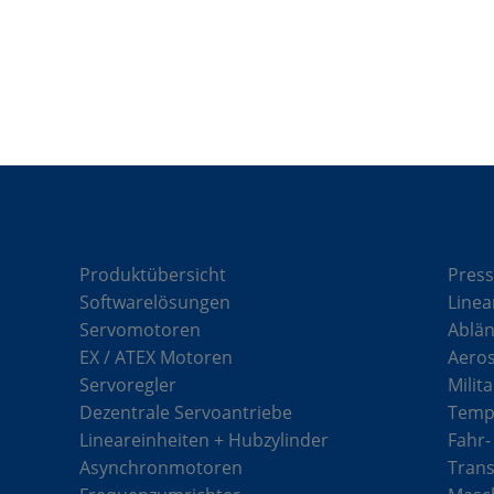
Komponenten
Lö
Produktübersicht
Press
Softwarelösungen
Linea
Servomotoren
Ablän
EX / ATEX Motoren
Aero
Servoregler
Milit
Dezentrale Servoantriebe
Tempe
Lineareinheiten + Hubzylinder
Fahr-
Asynchronmotoren
Tran