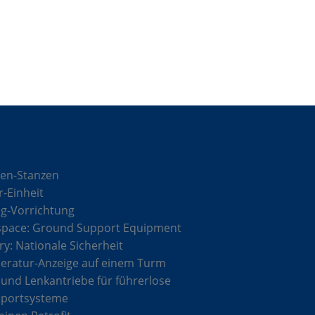
sungen
en-Stanzen
r-Einheit
g-Vorrichtung
space: Ground Support Equipment
ary: Nationale Sicherheit
ratur-Anzeige auf einem Turm
 und Lenkantriebe für führerlose
sportsysteme