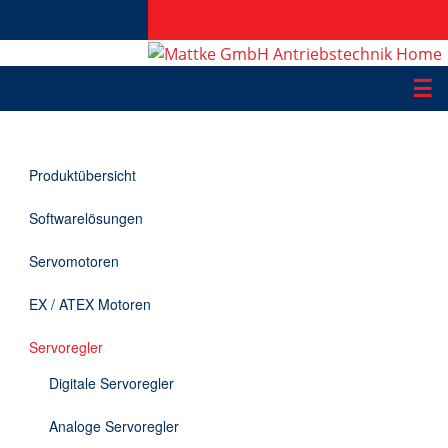
☰
Produkte
Produktübersicht
Applikationen
Softwarelösungen
Informationen
Servomotoren
Downloads
EX / ATEX Motoren
Kontakt
Servoregler
Digitale Servoregler
EN
Analoge Servoregler