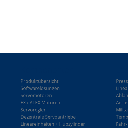
Komponenten
Lö
Produktübersicht
Press
Softwarelösungen
Linea
Servomotoren
Ablän
EX / ATEX Motoren
Aero
Servoregler
Milit
Dezentrale Servoantriebe
Tempe
Lineareinheiten + Hubzylinder
Fahr-