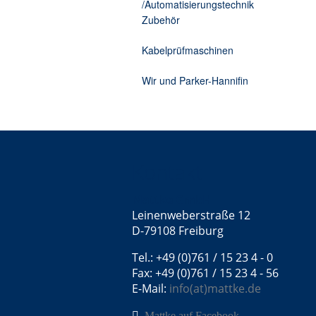
/Automatisierungstechnik
Zubehör
Kabelprüfmaschinen
Wir und Parker-Hannifin
Kontakt
Mattke GmbH
Leinenweberstraße 12
D-79108 Freiburg
Tel.: +49 (0)761 / 15 23 4 - 0
Fax: +49 (0)761 / 15 23 4 - 56
E-Mail:
info(at)mattke.de
Mattke auf Facebook