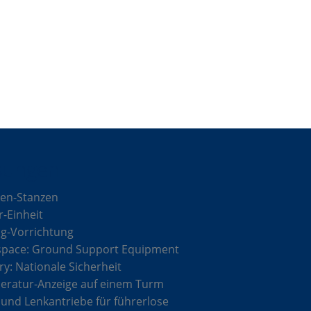
sungen
en-Stanzen
r-Einheit
g-Vorrichtung
space: Ground Support Equipment
ary: Nationale Sicherheit
ratur-Anzeige auf einem Turm
 und Lenkantriebe für führerlose