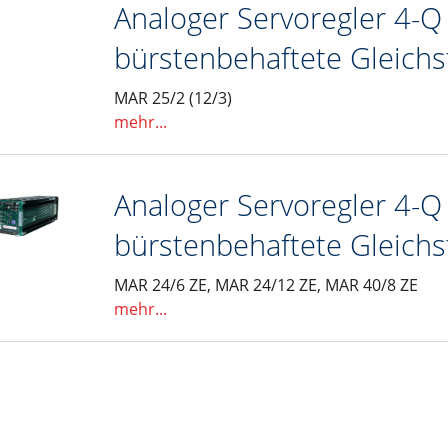
Analoger Servoregler 4-Q 
LM 50, 65, 80, 110
bürstenbehaftete Gleic
hör
enlosem Servomotor)
nd entry level" der Serie LIGHT 30, 50, 80
utomaten
 der Serie ONE 50, 80, 110
5 Leitungen
MAR 25/2 (12/3)
mehr...
Masse der Serie ROBOT 100, 130, 160, 220
schine
r
lachsen der Serie SC 65 (100), 130, 160
hleppkettenanwendung
00, 155, 225, 325
st
Analoger Servoregler 4-Q 
Trägheitsmoment der Serie VR 140
erkabel sowie für optische Fiberglaskabel
bürstenbehaftete Gleic
ltisch für 4 Leitungen
MAR 24/6 ZE, MAR 24/12 ZE, MAR 40/8 ZE
stest
mehr...