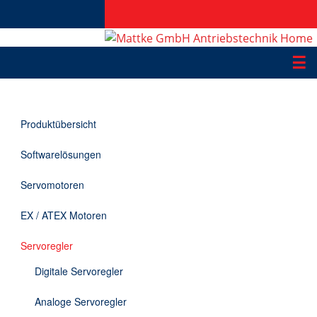
☰
Produkte
Produktübersicht
Applikationen
Softwarelösungen
Informationen
Servomotoren
Downloads
EX / ATEX Motoren
Kontakt
Servoregler
Digitale Servoregler
EN
Analoge Servoregler