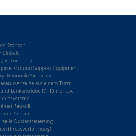
sungen
en-Stanzen
r-Einheit
g-Vorrichtung
space: Ground Support Equipment
ary: Nationale Sicherheit
ratur-Anzeige auf einem Turm
 und Lenkantriebe für führerlose
sportsysteme
inen Retrofit
n und Senken
rselle Dosiersteuerung
hen (Pressverformung)