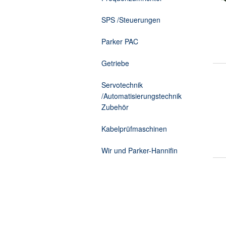
Zusatzelektronik
Kabelprüfmaschine Torsion
SPS /Steuerungen
Parker PAC
Getriebe
Servotechnik
/Automatisierungstechnik
Zubehör
Kabelprüfmaschinen
Wir und Parker-Hannifin