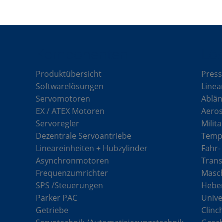
Komponenten
Lö
Produktübersicht
Press
Softwarelösungen
Linea
Servomotoren
Ablän
EX / ATEX Motoren
Aero
Servoregler
Milit
Dezentrale Servoantriebe
Tempe
Lineareinheiten + Hubzylinder
Fahr-
Asynchronmotoren
Tran
Frequenzumrichter
Masch
SPS /Steuerungen
Hebe
Parker PAC
Unive
Getriebe
Clinc