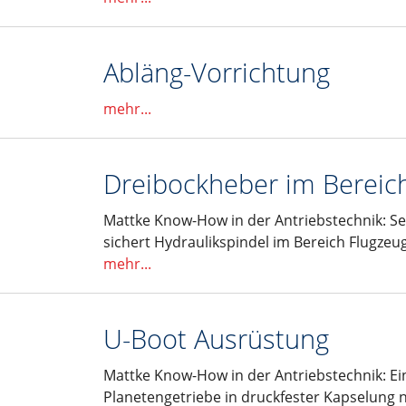
 50, 65, 80, 110
ör
 entry level" der Serie LIGHT 30, 50, 80
enlosem Servomotor)
Abläng-Vorrichtung
r Serie ONE 50, 80, 110
Leitungen
utomaten
mehr...
sse der Serie ROBOT 100, 130, 160, 220
hine
chsen der Serie SC 65 (100), 130, 160
eppkettenanwendung
r
, 155, 225, 325
Dreibockheber im Bereic
ägheitsmoment der Serie VR 140
kabel sowie für optische Fiberglaskabel
Mattke Know-How in der Antriebstechnik: Se
isch für 4 Leitungen
sichert Hydraulikspindel im Bereich Flugze
est
mehr...
U-Boot Ausrüstung
Mattke Know-How in der Antriebstechnik: E
Planetengetriebe in druckfester Kapselung n