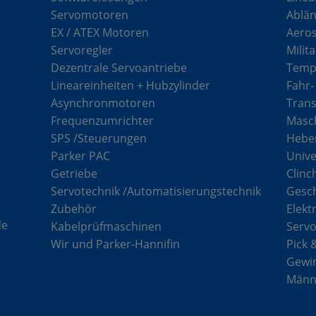
Servomotoren
Ablän
EX / ATEX Motoren
Aero
Servoregler
Milit
Dezentrale Servoantriebe
Tempe
Lineareinheiten + Hubzylinder
Fahr-
Asynchronmotoren
Tran
Frequenzumrichter
Masch
SPS /Steuerungen
Hebe
Parker PAC
Unive
Getriebe
Clinc
Servotechnik /Automatisierungstechnik
Gesc
Zubehör
Elekt
de
Kabelprüfmaschinen
Serv
Wir und Parker-Hannifin
Pick 
Gewi
Männe