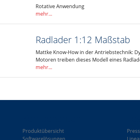
Rotative Anwendung
mehr...
Radlader 1:12 Maßstab
Mattke Know-How in der Antriebstechnik: D
Motoren treiben dieses Modell eines Radlad
mehr...
Komponenten
Lö
Produktübersicht
Press
Softwarelösungen
Linea