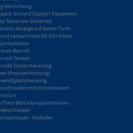
g-Vorrichtung
space: Ground Support Equipment
ary: Nationale Sicherheit
ratur-Anzeige auf einem Turm
 und Lenkantriebe für führerlose
sportsysteme
inen Retrofit
n und Senken
rselle Dosiersteuerung
hen (Pressverformung)
hwindigkeitsmessung
roschrauber (mit bürstenlosem
omotor)
& Place Bestückungsautomaten
ndeschneiden
rspielzeuge - Radlader