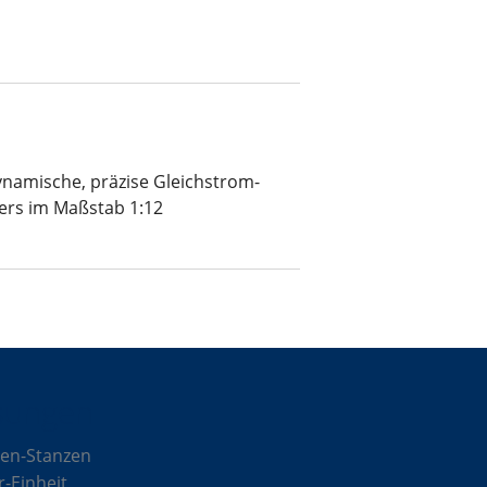
ynamische, präzise Gleichstrom-
ers im Maßstab 1:12
sungen
en-Stanzen
r-Einheit