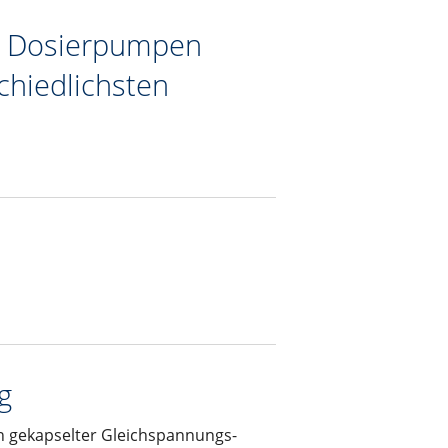
ür Dosierpumpen
chiedlichsten
g
n gekapselter Gleichspannungs-