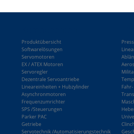
Komponenten
Lö
Produktübersicht
Press
Softwarelösungen
Linea
Servomotoren
Ablän
EX / ATEX Motoren
Aero
Servoregler
Milit
Dezentrale Servoantriebe
Tempe
Lineareinheiten + Hubzylinder
Fahr-
Asynchronmotoren
Tran
Frequenzumrichter
Masch
SPS /Steuerungen
Hebe
Parker PAC
Unive
Getriebe
Clinc
Servotechnik /Automatisierungstechnik
Gesc