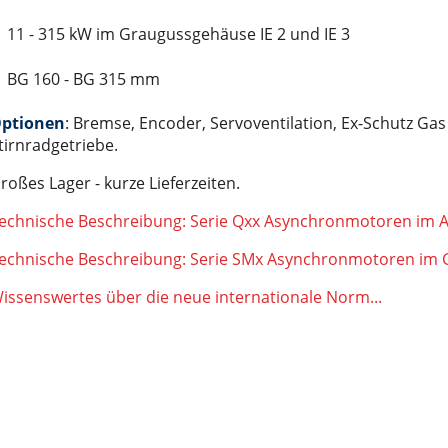
LM 50, 65, 80, 110
11 - 315 kW im Graugussgehäuse IE 2 und IE 3
hör
enlosem Servomotor)
nd entry level" der Serie LIGHT 30, 50, 80
BG 160 - BG 315 mm
utomaten
 der Serie ONE 50, 80, 110
5 Leitungen
ptionen
: Bremse, Encoder, Servoventilation, Ex-Schutz G
Masse der Serie ROBOT 100, 130, 160, 220
schine
tirnradgetriebe.
r
lachsen der Serie SC 65 (100), 130, 160
hleppkettenanwendung
roßes Lager - kurze Lieferzeiten.
00, 155, 225, 325
st
echnische Beschreibung: Serie Qxx Asynchronmotoren im 
Trägheitsmoment der Serie VR 140
erkabel sowie für optische Fiberglaskabel
ltisch für 4 Leitungen
echnische Beschreibung: Serie SMx Asynchronmotoren im
stest
issenswertes über die neue internationale Norm...