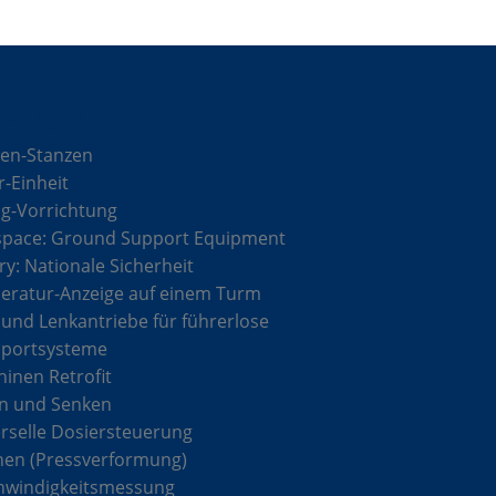
sungen
en-Stanzen
r-Einheit
g-Vorrichtung
space: Ground Support Equipment
ary: Nationale Sicherheit
ratur-Anzeige auf einem Turm
 und Lenkantriebe für führerlose
sportsysteme
inen Retrofit
n und Senken
rselle Dosiersteuerung
hen (Pressverformung)
hwindigkeitsmessung