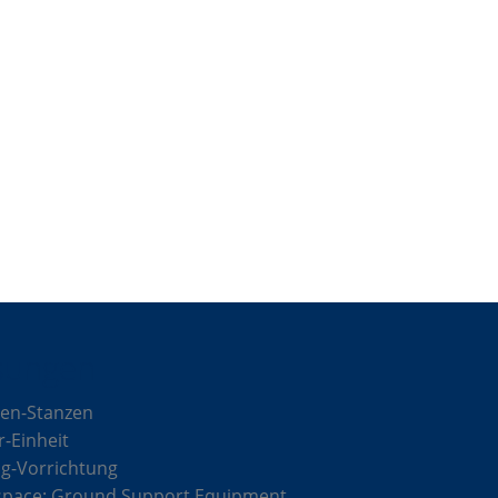
sungen
en-Stanzen
r-Einheit
g-Vorrichtung
space: Ground Support Equipment