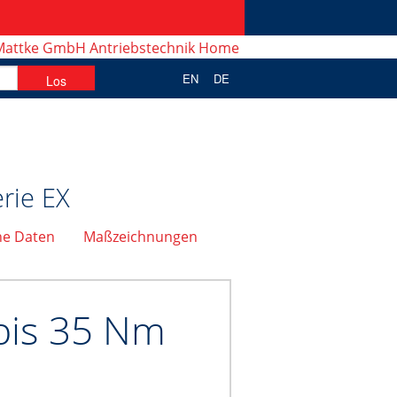
EN
DE
rie EX
he Daten
Maßzeichnungen
 bis 35 Nm