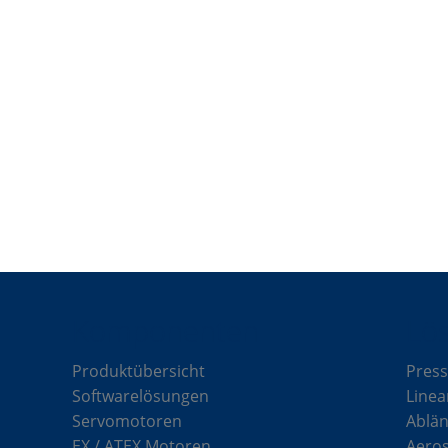
Komponenten
Lö
Produktübersicht
Press
Softwarelösungen
Linea
Servomotoren
Ablän
EX / ATEX Motoren
Aero