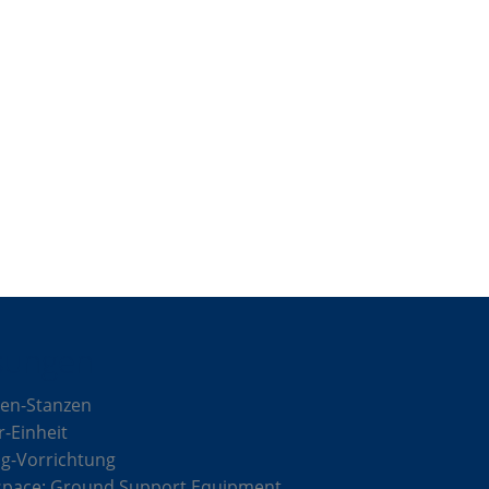
sungen
en-Stanzen
r-Einheit
g-Vorrichtung
space: Ground Support Equipment