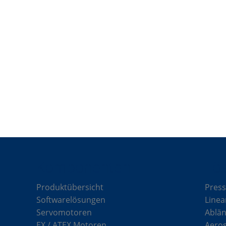
Komponenten
Lö
Produktübersicht
Press
Softwarelösungen
Linea
Servomotoren
Ablän
EX / ATEX Motoren
Aero