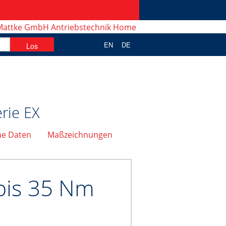
EN
DE
rie EX
he Daten
Maßzeichnungen
 bis 35 Nm