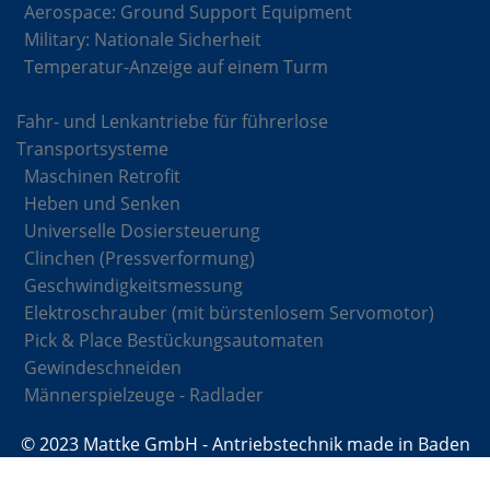
Aerospace: Ground Support Equipment
Military: Nationale Sicherheit
Temperatur-Anzeige auf einem Turm
Fahr- und Lenkantriebe für führerlose
Transportsysteme
Maschinen Retrofit
Heben und Senken
Universelle Dosiersteuerung
Clinchen (Pressverformung)
Geschwindigkeitsmessung
Elektroschrauber (mit bürstenlosem Servomotor)
Pick & Place Bestückungsautomaten
Gewindeschneiden
Männerspielzeuge - Radlader
© 2023 Mattke GmbH - Antriebstechnik made in Baden