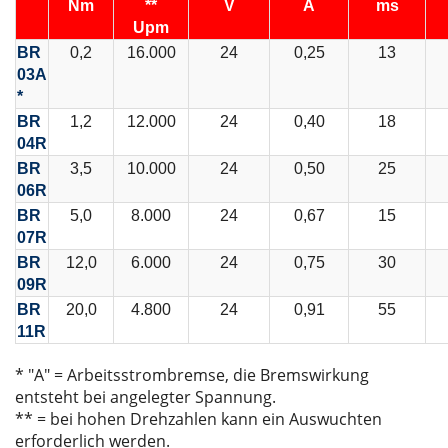
Nm
**
V
A
ms
Upm
BR
0,2
16.000
24
0,25
13
03A
*
BR
1,2
12.000
24
0,40
18
04R
BR
3,5
10.000
24
0,50
25
06R
BR
5,0
8.000
24
0,67
15
07R
BR
12,0
6.000
24
0,75
30
09R
BR
20,0
4.800
24
0,91
55
11R
* "A" = Arbeitsstrombremse, die Bremswirkung
entsteht bei angelegter Spannung.
** = bei hohen Drehzahlen kann ein Auswuchten
erforderlich werden.