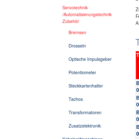
Kabelprüfmaschine Torsion
Servotechnik
Z
/Automatisierungstechnik
F
Zubehör
A
Bremsen
Drosseln
Optische Impulsgeber
Potentiometer
Steckkartenhalter
0
Tachos
Transformatoren
Zusatzelektronik