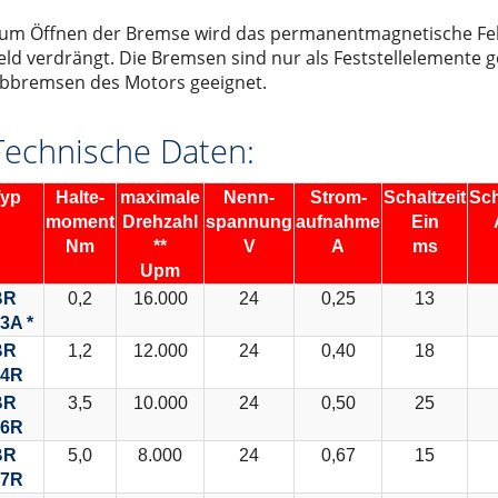
stest
um Öffnen der Bremse wird das permanentmagnetische Fel
eld verdrängt. Die Bremsen sind nur als Feststellelemente 
bbremsen des Motors geeignet.
Technische Daten:
Typ
Halte-
maximale
Nenn-
Strom-
Schaltzeit
Sch
moment
Drehzahl
spannung
aufnahme
Ein
Nm
**
V
A
ms
Upm
BR
0,2
16.000
24
0,25
13
3A *
BR
1,2
12.000
24
0,40
18
04R
BR
3,5
10.000
24
0,50
25
06R
BR
5,0
8.000
24
0,67
15
07R