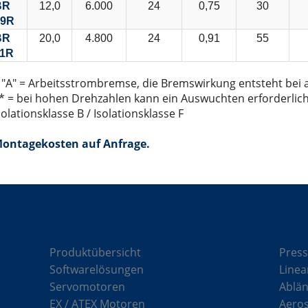
BR
12,0
6.000
24
0,75
30
09R
BR
20,0
4.800
24
0,91
55
11R
 "A" = Arbeitsstrombremse, die Bremswirkung entsteht bei
* = bei hohen Drehzahlen kann ein Auswuchten erforderlic
solationsklasse B / Isolationsklasse F
ontagekosten auf Anfrage.
Komponenten
Lö
Produktübersicht
Press
Softwarelösungen
Linea
Servomotoren
Ablän
EX / ATEX Motoren
Aero