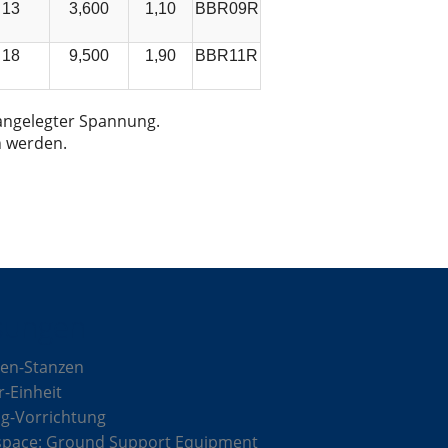
13
3,600
1,10
BBR09R
18
9,500
1,90
BBR11R
 angelegter Spannung.
h werden.
sungen
en-Stanzen
r-Einheit
g-Vorrichtung
space: Ground Support Equipment