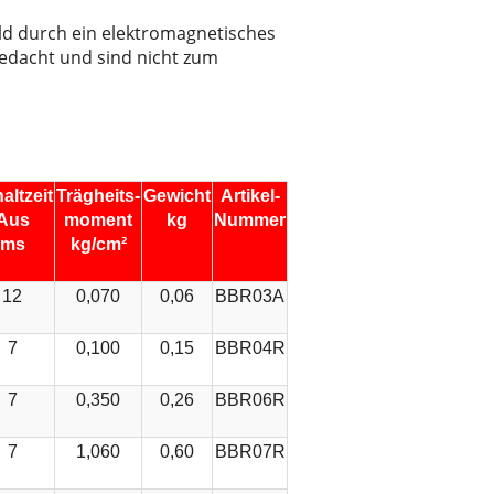
d durch ein elektromagnetisches
gedacht und sind nicht zum
altzeit
Trägheits-
Gewicht
Artikel-
Aus
moment
kg
Nummer
ms
kg/cm²
12
0,070
0,06
BBR03A
7
0,100
0,15
BBR04R
7
0,350
0,26
BBR06R
7
1,060
0,60
BBR07R