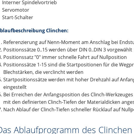
Interner Spindelvortrieb
 50, 65, 80, 110
Servomotor
Start-Schalter
ör
 entry level" der Serie LIGHT 30, 50, 80
enlosem Servomotor)
r Serie ONE 50, 80, 110
Leitungen
utomaten
blaufbeschreibung Clinchen:
sse der Serie ROBOT 100, 130, 160, 220
hine
Referenzierung auf Nenn-Moment am Anschlag bei Endstu
chsen der Serie SC 65 (100), 130, 160
eppkettenanwendung
r
Positionssätze 0..15 werden über DIN 0..DIN 3 vorgewählt
Positionssatz "0" immer schnelle Fahrt auf Nullposition
, 155, 225, 325
Positionssätze 1-15 sind die Startpositionen für die We
ägheitsmoment der Serie VR 140
kabel sowie für optische Fiberglaskabel
Blechstärken, die verclincht werden
isch für 4 Leitungen
Startpositionssätze werden mit hoher Drehzahl auf Anfan
est
eingestellt
Bei Erreichen der Anfangsposition des Clinch-Werkzeuges
mit den definierten Clinch-Tiefen der Materialdicken ange
Nach Ablauf der Clinch-Tiefen schneller Rücklauf auf Nullp
Das Ablaufprogramm des Clinchen