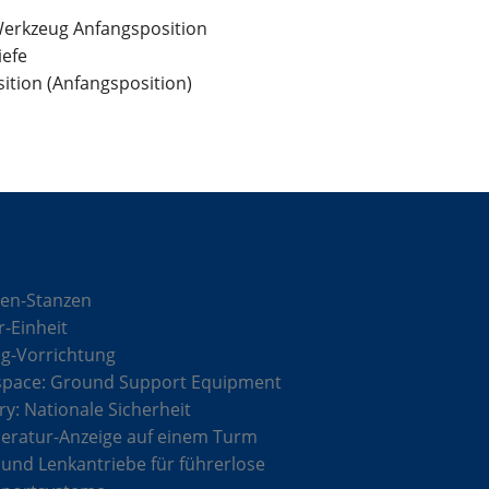
-Werkzeug Anfangsposition
iefe
sition (Anfangsposition)
sungen
en-Stanzen
r-Einheit
g-Vorrichtung
space: Ground Support Equipment
ary: Nationale Sicherheit
ratur-Anzeige auf einem Turm
 und Lenkantriebe für führerlose