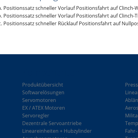
Positionssatz schneller Vorlauf Positionsfahrt auf Clinch
Positionssatz schneller Vorlauf Positionsfahrt auf Clinch-T
Positionssatz schneller Rücklauf Positionsfahrt auf Nullpo
Komponenten
Lö
Produktübersicht
Press
Softwarelösungen
Linea
Servomotoren
Ablän
EX / ATEX Motoren
Aero
Servoregler
Milit
Dezentrale Servoantriebe
Tempe
Lineareinheiten + Hubzylinder
Fahr-