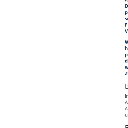
D
p
s
F
V
W
h
p
d
w
Z
I
A
A
u