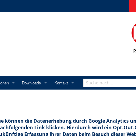
ionen
Downloads
Kontakt
ttke
Mitgliedschaften
Handbücher
Servoregler
Kontakt
Fernwartungstool
tlichungen
ISO-Zertifikat
Videoarchiv
Software
Servomotoren
Anfahrt
er
Newsletter Anmeldung
Prospekte
Vertretungen
Im Inland
ie können die Datenerhebung durch Google Analytics un
oller
Equipment
ltungen
Archiv
Login
Im Ausland
achfolgenden Link klicken. Hierdurch wird ein Opt-Out-C
zen
Archiv bis 03.2016
ukünftige Erfassung Ihrer Daten beim Besuch dieser Web