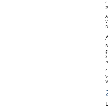
a
z
A
V
D
B
g
S
z
S
v
W