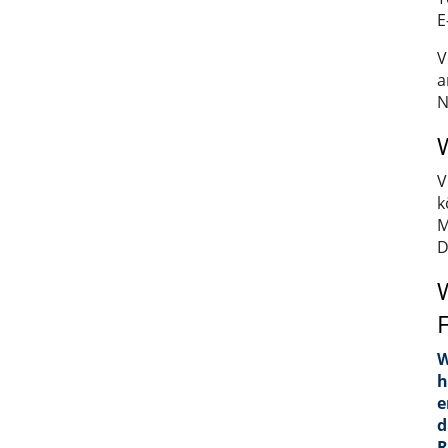
E
V
a
N
V
k
M
D
W
h
e
d
R