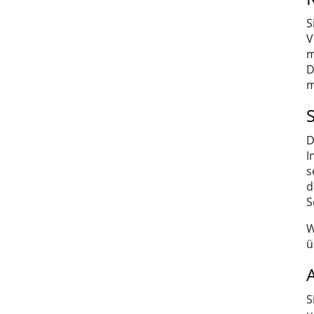
S
V
m
D
m
D
I
s
d
S
W
ü
S