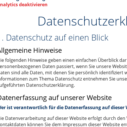
nalytics deaktivieren
er Serie EX
m Turm
he Informationen
Wechsel- oder Gleichstrom?
Datenschutzerk
er Serie EY
 ETH
ührerlose Transportsysteme
ngen
Kein Trick. Reine Ingenieursleistung.
ung
Sicherheitstechnik
arriere
Die grosse Frage: DC- oder BLDC-Motoren?
1. Datenschutz auf einen Blick
G / MISO
Neue internationale Wirkungsgradklassen für Motoren
Allgemeine Hinweise
O 60, 80, 100
ie folgenden Hinweise geben einen einfachen Überblick dar
 50, 65, 80, 110
ersonenbezogenen Daten passiert, wenn Sie unsere Websi
ör
 entry level" der Serie LIGHT 30, 50, 80
nlosem Servomotor)
aten sind alle Daten, mit denen Sie persönlich identifizier
nformationen zum Thema Datenschutz entnehmen Sie unser
r Serie ONE 50, 80, 110
Leitungen
tomaten
ufgeführten Datenschutzerklärung.
sse der Serie ROBOT 100, 130, 160, 220
hine
Datenerfassung auf unserer Website
chsen der Serie SC 65 (100), 130, 160
eppkettenanwendung
, 155, 225, 325
er ist verantwortlich für die Datenerfassung auf dieser
ägheitsmoment der Serie VR 140
kabel sowie für optische Fiberglaskabel
ie Datenverarbeitung auf dieser Website erfolgt durch den
ontaktdaten können Sie dem Impressum dieser Website e
isch für 4 Leitungen