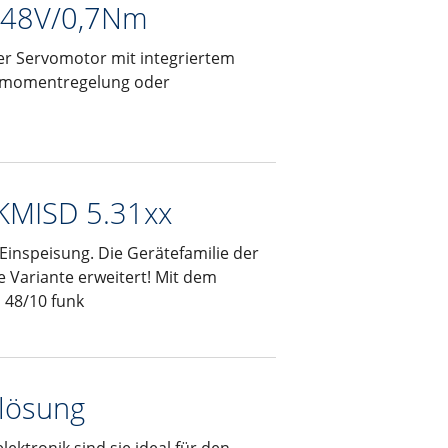
b 48V/0,7Nm
ter Servomotor mit integriertem
ehmomentregelung oder
 KMISD 5.31xx
 Einspeisung. Die Gerätefamilie der
 Variante erweitert! Mit dem
 48/10 funk
llösung