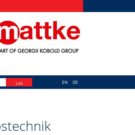
EN
DE
bstechnik