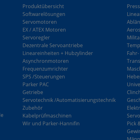
Produktübersicht
Press
Softwarelösungen
Linea
Servomotoren
Ablän
EX / ATEX Motoren
Aero
Servoregler
Milit
Dezentrale Servoantriebe
Tempe
Lineareinheiten + Hubzylinder
Fahr-
Asynchronmotoren
Tran
Frequenzumrichter
Masch
SPS /Steuerungen
Hebe
Parker PAC
Unive
Getriebe
Clinc
Servotechnik /Automatisierungstechnik
Gesc
Zubehör
Elekt
de
Kabelprüfmaschinen
Serv
Wir und Parker-Hannifin
Pick 
Gewi
Männe