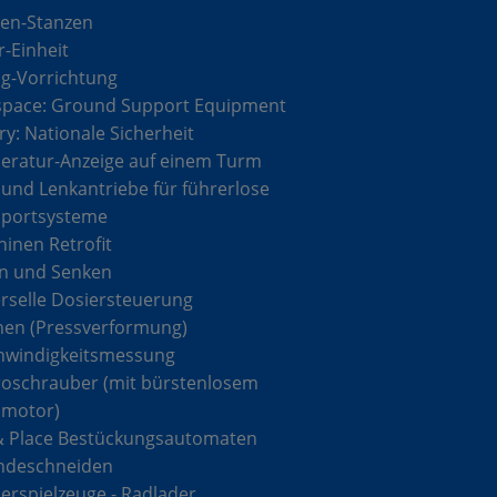
en-Stanzen
r-Einheit
g-Vorrichtung
space: Ground Support Equipment
ary: Nationale Sicherheit
ratur-Anzeige auf einem Turm
 und Lenkantriebe für führerlose
sportsysteme
inen Retrofit
n und Senken
rselle Dosiersteuerung
hen (Pressverformung)
hwindigkeitsmessung
roschrauber (mit bürstenlosem
omotor)
& Place Bestückungsautomaten
ndeschneiden
rspielzeuge - Radlader