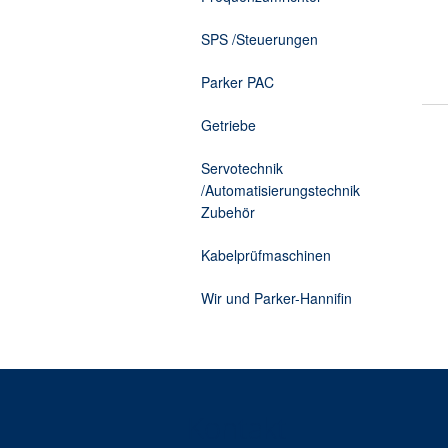
Zusatzelektronik
Kabelprüfmaschine Torsion
SPS /Steuerungen
Parker PAC
Getriebe
Servotechnik
/Automatisierungstechnik
Zubehör
Kabelprüfmaschinen
Wir und Parker-Hannifin
Kontakt