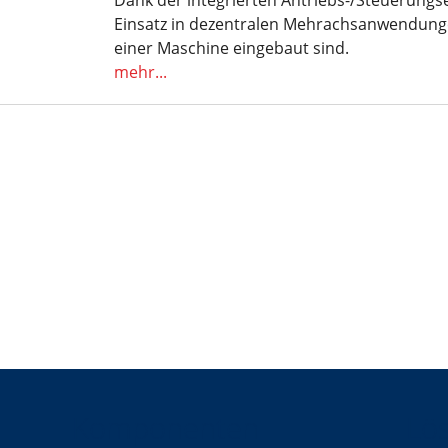
Dank der integrierten Antriebs-/Steuerungsel
stest
Einsatz in dezentralen Mehrachsanwendung
einer Maschine eingebaut sind.
mehr...
Komponenten
Lö