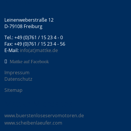
Kontakt
DE
Mattke GmbH
Leinenweberstraße 12
D-79108 Freiburg
Tel.: +49 (0)761 / 15 23 4 - 0
Fax: +49 (0)761 / 15 23 4 - 56
E-Mail:
info(at)mattke.de
Mattke auf Facebook
Impressum
Datenschutz
Sitemap
Mattke Microsites
www.buerstenloseservomotoren.de
www.scheibenlaeufer.com