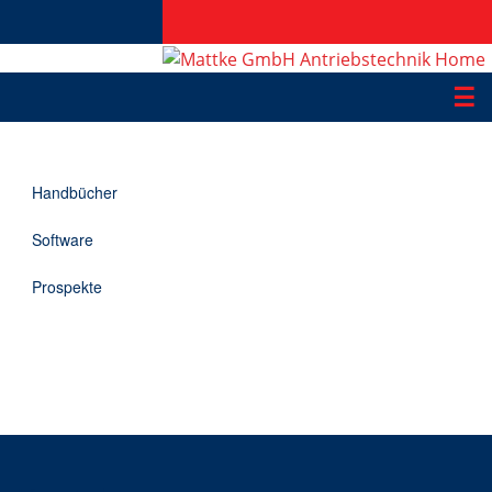
☰
Produkte
Handbücher
Applikationen
Software
Informationen
Prospekte
Downloads
Kontakt
EN