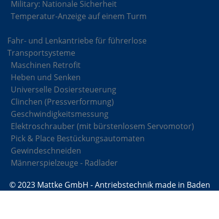
Military: Nationale Sicherheit
Temperatur-Anzeige auf einem Turm
Fahr- und Lenkantriebe für führerlose
Transportsysteme
Maschinen Retrofit
Heben und Senken
Universelle Dosiersteuerung
Clinchen (Pressverformung)
Geschwindigkeitsmessung
Elektroschrauber (mit bürstenlosem Servomotor)
Pick & Place Bestückungsautomaten
Gewindeschneiden
Männerspielzeuge - Radlader
© 2023 Mattke GmbH - Antriebstechnik made in Baden