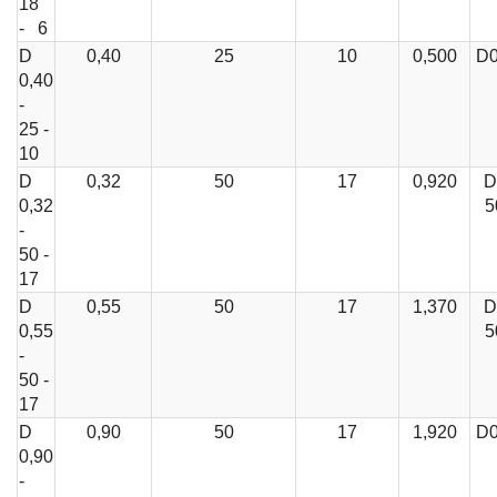
18
- 6
D
0,40
25
10
0,500
D0
0,40
-
25 -
10
D
0,32
50
17
0,920
D
0,32
5
-
50 -
17
D
0,55
50
17
1,370
D
0,55
5
-
50 -
17
D
0,90
50
17
1,920
D0
0,90
-