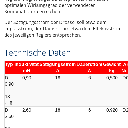
optimalen Wirkungsgrad der verwendeten
Kombination zu erreichen.
Der Sättigungsstrom der Drossel soll etwa dem
Impulsstrom, der Dauerstrom etwa dem Effektivstrom
des jeweiligen Reglers entsprechen.
Technische Daten
Typ
Induktivität
Sättigungsstrom
Dauerstrom
Gewicht
Ar
mH
A
A
kg
Nu
D
0,90
18
6
0,500
D0
0,90
-
18
- 6
D
2,60
18
6
0,920
D2
2,60
-