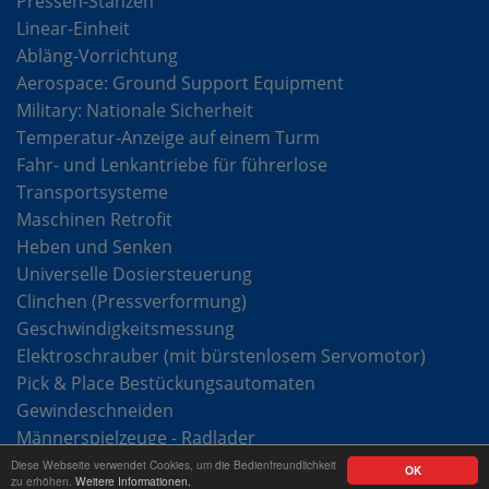
Pressen-Stanzen
Linear-Einheit
Abläng-Vorrichtung
Aerospace: Ground Support Equipment
Military: Nationale Sicherheit
Temperatur-Anzeige auf einem Turm
Fahr- und Lenkantriebe für führerlose
Transportsysteme
Maschinen Retrofit
Heben und Senken
Universelle Dosiersteuerung
Clinchen (Pressverformung)
Geschwindigkeitsmessung
Elektroschrauber (mit bürstenlosem Servomotor)
Pick & Place Bestückungsautomaten
Gewindeschneiden
Männerspielzeuge - Radlader
Diese Webseite verwendet Cookies, um die Bedienfreundlichkeit
OK
zu erhöhen.
Weitere Informationen.
© 2023 Mattke GmbH - Antriebstechnik made in Baden