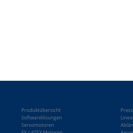
Komponenten
Lö
Produktübersicht
Press
Softwarelösungen
Linea
Servomotoren
Ablän
EX / ATEX Motoren
Aero