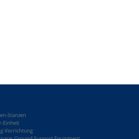
sungen
en-Stanzen
r-Einheit
g-Vorrichtung
space: Ground Support Equipment