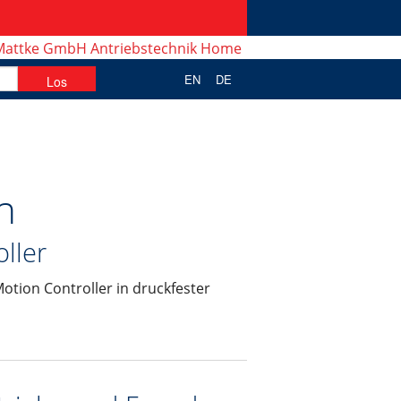
EN
DE
n
ller
otion Controller in druckfester