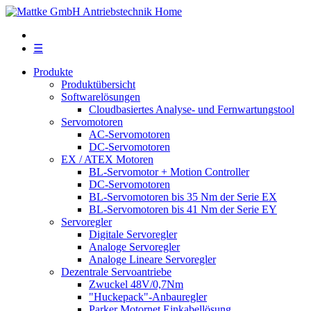
☰
Produkte
Produktübersicht
Softwarelösungen
Cloudbasiertes Analyse- und Fernwartungstool
Servomotoren
AC-Servomotoren
DC-Servomotoren
EX / ATEX Motoren
BL-Servomotor + Motion Controller
DC-Servomotoren
BL-Servomotoren bis 35 Nm der Serie EX
BL-Servomotoren bis 41 Nm der Serie EY
Servoregler
Digitale Servoregler
Analoge Servoregler
Analoge Lineare Servoregler
Dezentrale Servoantriebe
Zwuckel 48V/0,7Nm
"Huckepack"-Anbauregler
Parker Motornet Einkabellösung