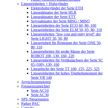
Lineareinheiten + Hubzylinder
Elektrohubzylinder der Serie ETH
Linearaktuator der Serie HLR
Linearaktuator der Serie ETT
Servoaktuator der Serie MISG / MISO
Lineareinheiten der Serie ECO 60, 80, 100
Lineareinheiten der Serie ELM 50, 65, 80, 110
Lineareinheiten "low cost and entry level" der
Serie LIGHT 30, 50, 80
Lineareinheit für Reinraum der Serie ONE 50,
80, 110
Lineareinheiten für große Masse der Serie
ROBOT 100, 130, 160, 220
Lineareinheiten für Vertikalachsen der Serie SC
65 (100), 130, 160
Lineartische der Serie TT 100, 155, 225, 325
Lineareinheiten für hohes Trägheitsmoment der
Serie VR 140
Asynchronmotoren
Frequenzumrichter
Serie AC10
Serie AC30
SPS /Steuerungen
Parker PAC
Getriebe