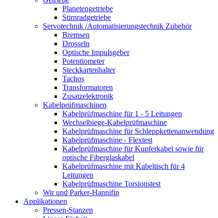
Planetengetriebe
Stirnradgetriebe
Servotechnik /Automatisierungstechnik Zubehör
Bremsen
Drosseln
Optische Impulsgeber
Potentiometer
Steckkartenhalter
Tachos
Transformatoren
Zusatzelektronik
Kabelprüfmaschinen
Kabelprüfmaschine für 1 - 5 Leitungen
Wechselbiege-Kabelprüfmaschine
Kabelprüfmaschine für Schleppkettenanwendung
Kabelprüfmaschine - Flextest
Kabelprüfmaschine für Kupferkabel sowie für
optische Fiberglaskabel
Kabelprüfmaschine mit Kabeltisch für 4
Leitungen
Kabelprüfmaschine Torsionstest
Wir und Parker-Hannifin
Applikationen
Pressen-Stanzen