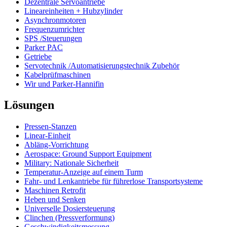
Dezentrale Servoantriebe
Lineareinheiten + Hubzylinder
Asynchronmotoren
Frequenzumrichter
SPS /Steuerungen
Parker PAC
Getriebe
Servotechnik /Automatisierungstechnik Zubehör
Kabelprüfmaschinen
Wir und Parker-Hannifin
Lösungen
Pressen-Stanzen
Linear-Einheit
Abläng-Vorrichtung
Aerospace: Ground Support Equipment
Military: Nationale Sicherheit
Temperatur-Anzeige auf einem Turm
Fahr- und Lenkantriebe für führerlose Transportsysteme
Maschinen Retrofit
Heben und Senken
Universelle Dosiersteuerung
Clinchen (Pressverformung)
Geschwindigkeitsmessung