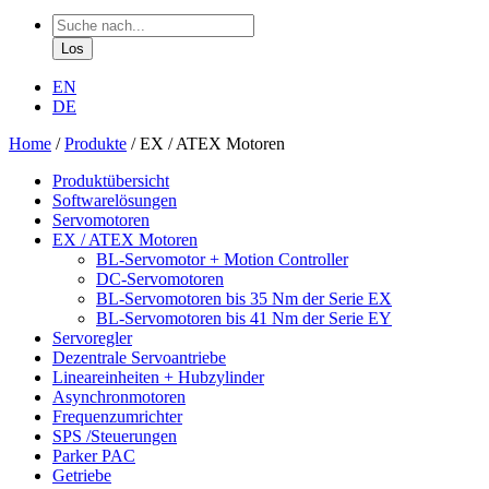
EN
DE
Home
/
Produkte
/
EX / ATEX Motoren
Produktübersicht
Softwarelösungen
Servomotoren
EX / ATEX Motoren
BL-Servomotor + Motion Controller
DC-Servomotoren
BL-Servomotoren bis 35 Nm der Serie EX
BL-Servomotoren bis 41 Nm der Serie EY
Servoregler
Dezentrale Servoantriebe
Lineareinheiten + Hubzylinder
Asynchronmotoren
Frequenzumrichter
SPS /Steuerungen
Parker PAC
Getriebe