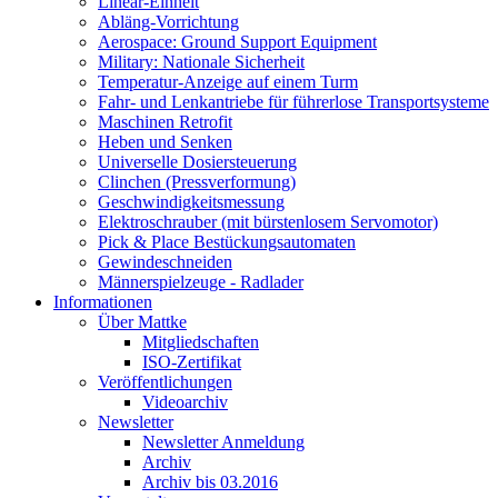
Linear-Einheit
Abläng-Vorrichtung
Aerospace: Ground Support Equipment
Military: Nationale Sicherheit
Temperatur-Anzeige auf einem Turm
Fahr- und Lenkantriebe für führerlose Transportsysteme
Maschinen Retrofit
Heben und Senken
Universelle Dosiersteuerung
Clinchen (Pressverformung)
Geschwindigkeitsmessung
Elektroschrauber (mit bürstenlosem Servomotor)
Pick & Place Bestückungsautomaten
Gewindeschneiden
Männerspielzeuge - Radlader
Informationen
Über Mattke
Mitgliedschaften
ISO-Zertifikat
Veröffentlichungen
Videoarchiv
Newsletter
Newsletter Anmeldung
Archiv
Archiv bis 03.2016