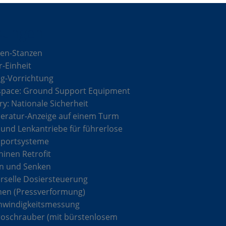
sungen
en-Stanzen
r-Einheit
g-Vorrichtung
space: Ground Support Equipment
ary: Nationale Sicherheit
ratur-Anzeige auf einem Turm
 und Lenkantriebe für führerlose
sportsysteme
inen Retrofit
n und Senken
rselle Dosiersteuerung
hen (Pressverformung)
hwindigkeitsmessung
roschrauber (mit bürstenlosem