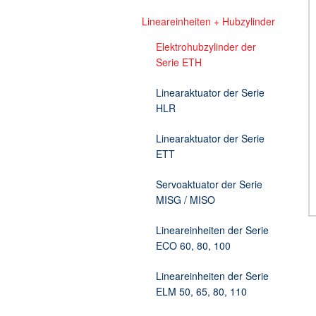
Lineareinheiten + Hubzylinder
Lineareinheiten für hohes Trägheitsmoment d
Getriebe
Geschwindigkeitsmessung
Planetengetriebe
Servotechnik /Automatisierungstechnik Zube
Elektroschrauber (mit bürst
Stirnradgetriebe
Bremsen
Elektrohubzylinder der
Serie ETH
Kabelprüfmaschinen
Pick & Place Bestückungsa
Drosseln
Kabelprüfmaschine für 1 - 
Wir und Parker-Hannifin
Gewindeschneiden
Optische Impulsgeber
Wechselbiege-Kabelprüfma
Linearaktuator der Serie
HLR
Männerspielzeuge - Radlade
Potentiometer
Kabelprüfmaschine für Sc
Steckkartenhalter
Kabelprüfmaschine - Flexte
Linearaktuator der Serie
ETT
Tachos
Kabelprüfmaschine für Kupf
Transformatoren
Kabelprüfmaschine mit Kabe
Servoaktuator der Serie
MISG / MISO
Zusatzelektronik
Kabelprüfmaschine Torsion
Lineareinheiten der Serie
ECO 60, 80, 100
Lineareinheiten der Serie
ELM 50, 65, 80, 110