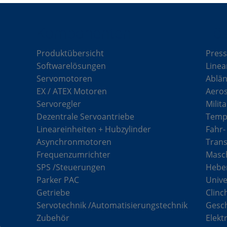
Komponenten
Lö
Produktübersicht
Press
Softwarelösungen
Linea
Servomotoren
Ablän
EX / ATEX Motoren
Aero
Servoregler
Milit
Dezentrale Servoantriebe
Tempe
Lineareinheiten + Hubzylinder
Fahr-
Asynchronmotoren
Tran
Frequenzumrichter
Masch
SPS /Steuerungen
Hebe
Parker PAC
Unive
Getriebe
Clinc
Servotechnik /Automatisierungstechnik
Gesc
Zubehör
Elekt