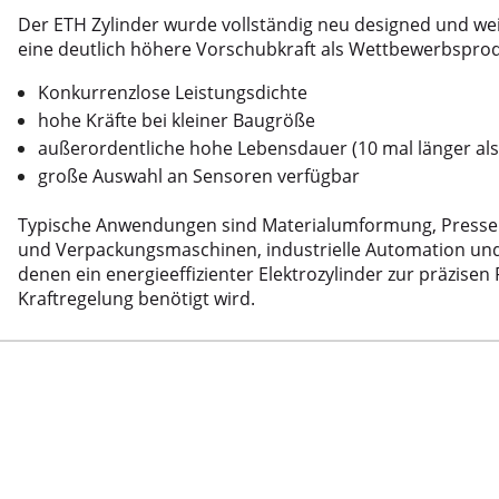
Der ETH Zylinder wurde vollständig neu designed und wei
er Serie VR 140
eine deutlich höhere Vorschubkraft als Wettbewerbsprod
hör
enlosem Servomotor)
Konkurrenzlose Leistungsdichte
utomaten
5 Leitungen
hohe Kräfte bei kleiner Baugröße
schine
außerordentliche hohe Lebensdauer (10 mal länger als 
große Auswahl an Sensoren verfügbar
r
hleppkettenanwendung
st
Typische Anwendungen sind Materialumformung, Pressen
erkabel sowie für optische Fiberglaskabel
und Verpackungsmaschinen, industrielle Automation und v
denen ein energieeffizienter Elektrozylinder zur präzisen
ltisch für 4 Leitungen
Kraftregelung benötigt wird.
stest