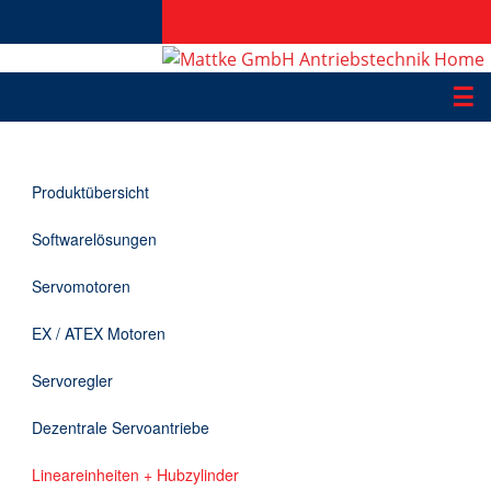
☰
Produkte
Produktübersicht
Applikationen
Softwarelösungen
Informationen
Servomotoren
Downloads
EX / ATEX Motoren
Kontakt
Servoregler
Dezentrale Servoantriebe
EN
Lineareinheiten + Hubzylinder