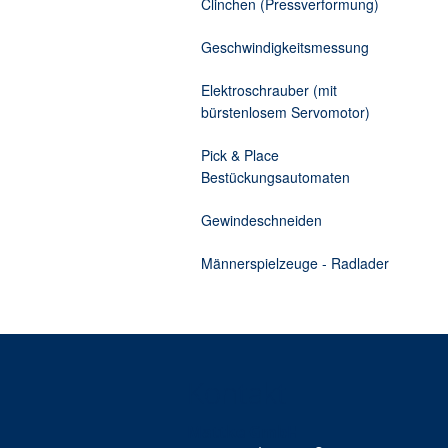
Clinchen (Pressverformung)
Zusatzelektronik
Kabelprüfmaschine Torsionst
Geschwindigkeitsmessung
Elektroschrauber (mit
bürstenlosem Servomotor)
Pick & Place
Bestückungsautomaten
Gewindeschneiden
Männerspielzeuge - Radlader
Kontakt
Mattke GmbH