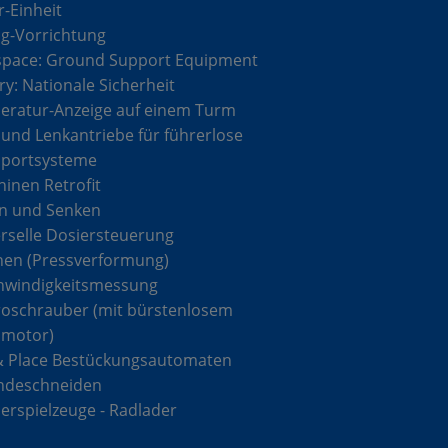
r-Einheit
g-Vorrichtung
space: Ground Support Equipment
ary: Nationale Sicherheit
ratur-Anzeige auf einem Turm
 und Lenkantriebe für führerlose
sportsysteme
inen Retrofit
n und Senken
rselle Dosiersteuerung
hen (Pressverformung)
hwindigkeitsmessung
roschrauber (mit bürstenlosem
omotor)
& Place Bestückungsautomaten
ndeschneiden
rspielzeuge - Radlader