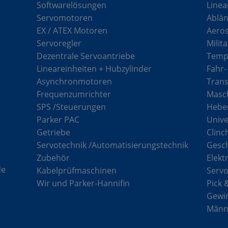
Softwarelösungen
Linea
Servomotoren
Ablän
EX / ATEX Motoren
Aero
Servoregler
Milit
Dezentrale Servoantriebe
Tempe
Lineareinheiten + Hubzylinder
Fahr-
Asynchronmotoren
Tran
Frequenzumrichter
Masch
SPS /Steuerungen
Hebe
Parker PAC
Unive
Getriebe
Clinc
Servotechnik /Automatisierungstechnik
Gesc
Zubehör
Elekt
de
Kabelprüfmaschinen
Serv
Wir und Parker-Hannifin
Pick 
Gewi
Männe