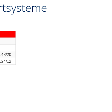
rtsysteme
48/20
24/12