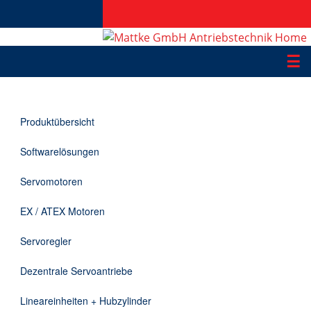
☰
Produkte
Produktübersicht
Applikationen
Softwarelösungen
Informationen
Servomotoren
Downloads
EX / ATEX Motoren
Kontakt
Servoregler
Dezentrale Servoantriebe
EN
Lineareinheiten + Hubzylinder