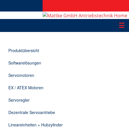
☰
Produkte
Produktübersicht
Applikationen
Softwarelösungen
Informationen
Servomotoren
Downloads
EX / ATEX Motoren
Kontakt
Servoregler
Dezentrale Servoantriebe
EN
Lineareinheiten + Hubzylinder