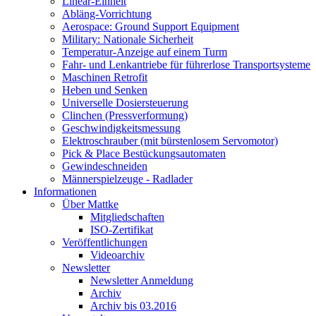
Linear-Einheit
Abläng-Vorrichtung
Aerospace: Ground Support Equipment
Military: Nationale Sicherheit
Temperatur-Anzeige auf einem Turm
Fahr- und Lenkantriebe für führerlose Transportsysteme
Maschinen Retrofit
Heben und Senken
Universelle Dosiersteuerung
Clinchen (Pressverformung)
Geschwindigkeitsmessung
Elektroschrauber (mit bürstenlosem Servomotor)
Pick & Place Bestückungsautomaten
Gewindeschneiden
Männerspielzeuge - Radlader
Informationen
Über Mattke
Mitgliedschaften
ISO-Zertifikat
Veröffentlichungen
Videoarchiv
Newsletter
Newsletter Anmeldung
Archiv
Archiv bis 03.2016