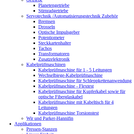
Planetengetriebe
Stirnradgetriebe
Servotechnik /Automatisierungstechnik Zubehör
Bremsen
Drosseln
Optische Impulsgeber
Potentiometer
Steckkartenhalter
Tachos
Transformatoren
Zusatzelektronik
Kabelprüfmaschinen
Kabelprüfmaschine für 1 - 5 Leitungen
Wechselbiege-Kabelprüfmaschine
Kabelprüfmaschine für Schleppkettenanwendung
Kabelprüfmaschine - Flextest
Kabelprüfmaschine für Kupferkabel sowie für
optische Fiberglaskabel
Kabelprüfmaschine mit Kabeltisch für 4
Leitungen
Kabelprüfmaschine Torsionstest
Wir und Parker-Hannifin
Applikationen
Pressen-Stanzen