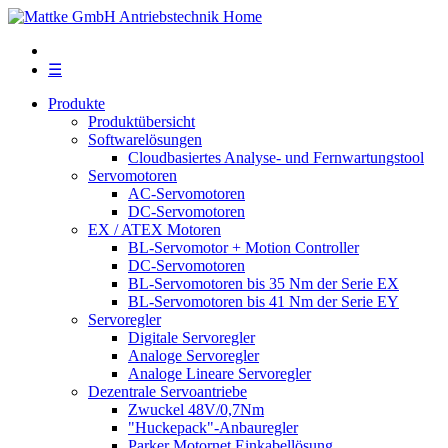
☰
Produkte
Produktübersicht
Softwarelösungen
Cloudbasiertes Analyse- und Fernwartungstool
Servomotoren
AC-Servomotoren
DC-Servomotoren
EX / ATEX Motoren
BL-Servomotor + Motion Controller
DC-Servomotoren
BL-Servomotoren bis 35 Nm der Serie EX
BL-Servomotoren bis 41 Nm der Serie EY
Servoregler
Digitale Servoregler
Analoge Servoregler
Analoge Lineare Servoregler
Dezentrale Servoantriebe
Zwuckel 48V/0,7Nm
"Huckepack"-Anbauregler
Parker Motornet Einkabellösung