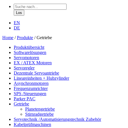
EN
DE
Home
/
Produkte
/
Getriebe
Produktübersicht
Softwarelösungen
Servomotoren
EX / ATEX Motoren
Servoregler
Dezentrale Servoantriebe
Lineareinheiten + Hubzylinder
Asynchronmotoren
Frequenzumrichter
SPS /Steuerungen
Parker PAC
Getriebe
Planetengetriebe
Stirnradgetriebe
Servotechnik /Automatisierungstechnik Zubehör
Kabelprüfmaschinen