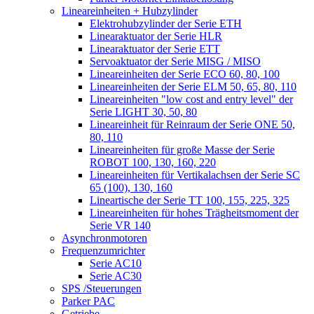
Lineareinheiten + Hubzylinder
Elektrohubzylinder der Serie ETH
Linearaktuator der Serie HLR
Linearaktuator der Serie ETT
Servoaktuator der Serie MISG / MISO
Lineareinheiten der Serie ECO 60, 80, 100
Lineareinheiten der Serie ELM 50, 65, 80, 110
Lineareinheiten "low cost and entry level" der
Serie LIGHT 30, 50, 80
Lineareinheit für Reinraum der Serie ONE 50,
80, 110
Lineareinheiten für große Masse der Serie
ROBOT 100, 130, 160, 220
Lineareinheiten für Vertikalachsen der Serie SC
65 (100), 130, 160
Lineartische der Serie TT 100, 155, 225, 325
Lineareinheiten für hohes Trägheitsmoment der
Serie VR 140
Asynchronmotoren
Frequenzumrichter
Serie AC10
Serie AC30
SPS /Steuerungen
Parker PAC
Getriebe