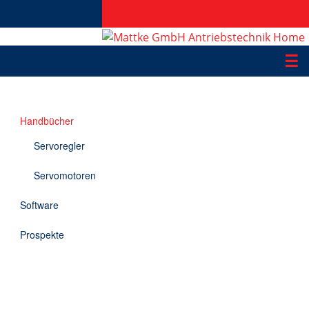
☰
Produkte
Handbücher
Applikationen
Servoregler
Informationen
Servomotoren
Downloads
Software
Kontakt
Prospekte
EN