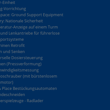
r-Einheit
g-Vorrichtung
space: Ground Support Equipment
ary: Nationale Sicherheit
ratur-Anzeige auf einem Turm
 und Lenkantriebe für führerlose
sportsysteme
inen Retrofit
n und Senken
rselle Dosiersteuerung
hen (Pressverformung)
hwindigkeitsmessung
roschrauber (mit bürstenlosem
omotor)
& Place Bestückungsautomaten
ndeschneiden
rspielzeuge - Radlader