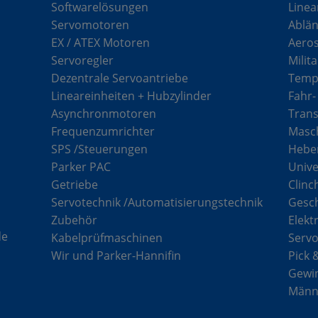
Softwarelösungen
Linea
Servomotoren
Ablän
EX / ATEX Motoren
Aero
Servoregler
Milit
Dezentrale Servoantriebe
Tempe
Lineareinheiten + Hubzylinder
Fahr-
Asynchronmotoren
Tran
Frequenzumrichter
Masch
SPS /Steuerungen
Hebe
Parker PAC
Unive
Getriebe
Clinc
Servotechnik /Automatisierungstechnik
Gesc
Zubehör
Elekt
de
Kabelprüfmaschinen
Serv
Wir und Parker-Hannifin
Pick 
Gewi
Männe