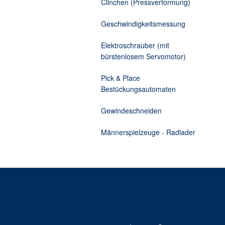
Clinchen (Pressverformung)
Zusatzelektronik
Kabelprüfmaschine Torsionst
Geschwindigkeitsmessung
Elektroschrauber (mit
bürstenlosem Servomotor)
Pick & Place
Bestückungsautomaten
Gewindeschneiden
Männerspielzeuge - Radlader
Kontakt
Mattke GmbH