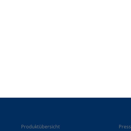
est
Komponenten
Lö
Produktübersicht
Press