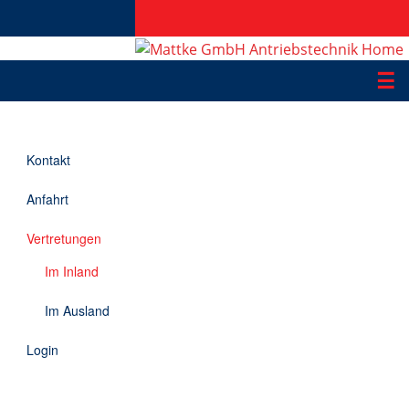
☰
Produkte
Kontakt
Applikationen
Anfahrt
Informationen
Vertretungen
Downloads
Im Inland
Kontakt
Im Ausland
Login
EN