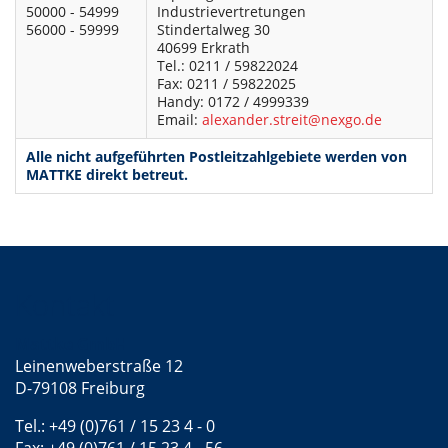
50000 - 54999
Industrievertretungen
56000 - 59999
Stindertalweg 30
40699 Erkrath
Tel.: 0211 / 59822024
Fax: 0211 / 59822025
Handy: 0172 / 4999339
Email:
alexander.streit@nexgo.de
Alle nicht aufgeführten Postleitzahlgebiete werden von
MATTKE direkt betreut.
Kontakt
Mattke GmbH
Leinenweberstraße 12
D-79108 Freiburg
Tel.: +49 (0)761 / 15 23 4 - 0