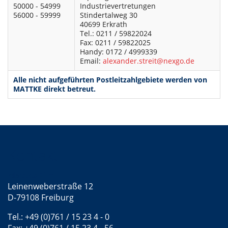
50000 - 54999
Industrievertretungen
56000 - 59999
Stindertalweg 30
40699 Erkrath
Tel.: 0211 / 59822024
Fax: 0211 / 59822025
Handy: 0172 / 4999339
Email:
alexander.streit@nexgo.de
Alle nicht aufgeführten Postleitzahlgebiete werden von
MATTKE direkt betreut.
Kontakt
Mattke GmbH
Leinenweberstraße 12
D-79108 Freiburg
Tel.: +49 (0)761 / 15 23 4 - 0