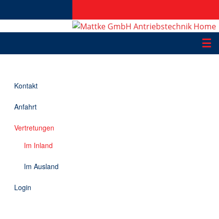
☰
Produkte
Kontakt
Applikationen
Anfahrt
Informationen
Vertretungen
Downloads
Im Inland
Kontakt
Im Ausland
Login
EN