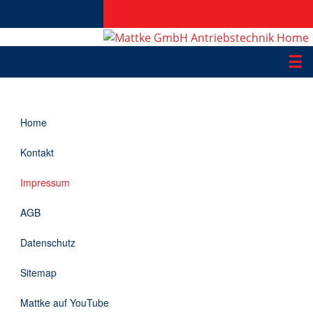
☰
Produkte
Home
Applikationen
Kontakt
Informationen
Impressum
Downloads
AGB
Kontakt
Datenschutz
Sitemap
EN
Mattke auf YouTube