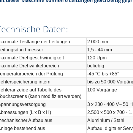
it dieser Maschine können 6 Leitungen gleichzeitig gep
Technische Daten:
aximale Testlänge der Leitungen
2.000 mm
Leitungsdurchmesser
1,5 - 44 mm
aximale Drehgeschwindigkeit
120 Upm
aximale Drehwinkelbereich
beliebig
emperaturbereich der Prüfung
-45 °C bis +85°
ehlerspeicherung intern
bis zu 50.000 Vorgän
ehleranzeige auf Tabelle des
100 Vorgänge
ouchscreens (kann modifiziert werden)
Spannungsversorgung
3 x 230 - 400 V~ 50 
bmessungen (L x B x H)
2.500 x 500 x 700 - 
echanischer Aufbau aus
Aluminium / Stahl
nlage bestehend aus
Aufbau, digitaler Serv