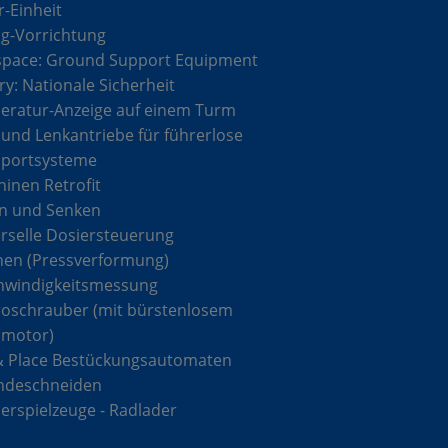
r-Einheit
g-Vorrichtung
space: Ground Support Equipment
ary: Nationale Sicherheit
ratur-Anzeige auf einem Turm
 und Lenkantriebe für führerlose
sportsysteme
inen Retrofit
n und Senken
rselle Dosiersteuerung
hen (Pressverformung)
hwindigkeitsmessung
roschrauber (mit bürstenlosem
omotor)
& Place Bestückungsautomaten
ndeschneiden
rspielzeuge - Radlader