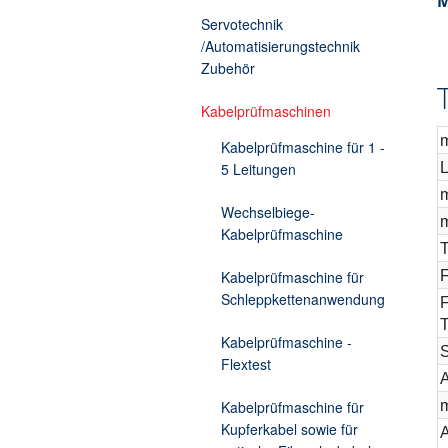
M
Zusatzelektronik
Servotechnik
/Automatisierungstechnik
Zubehör
Kabelprüfmaschinen
m
Kabelprüfmaschine für 1 -
5 Leitungen
m
Wechselbiege-
m
Kabelprüfmaschine
T
Kabelprüfmaschine für
F
Schleppkettenanwendung
F
T
Kabelprüfmaschine -
Flextest
A
Kabelprüfmaschine für
m
Kupferkabel sowie für
A