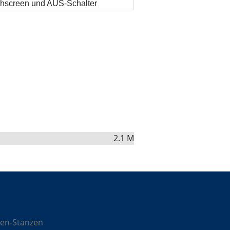
chscreen und AUS-Schalter
2.1 M
sungen
en-Stanzen