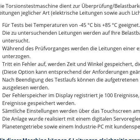
ie Torsionstestmaschine dient zur Überprüfung/Belastbark
ungen
em Turm
 der Serie EX
che Informationen
Wechsel- oder Gleichstrom?
eitungen jeglicher Art (elektrische Leitungen sowie auch Lich
führerlose Transportsysteme
 der Serie EY
r
ie ETH
ungen
Kein Trick. Reine Ingenieursleistung.
Für Tests bei Temperaturen von -45 °C bis +85 °C geeignet.
ösung
LR
n
Sicherheitstechnik
Die zu untersuchenden Leitungen werden auf Ihre Belastba
TT
Karriere
Die grosse Frage: DC- oder BLDC-Motoren?
untersucht.
ISG / MISO
Neue internationale Wirkungsgradklassen für Motoren
Während des Prüfvorganges werden die Leitungen einer 
unterzogen.
ECO 60, 80, 100
Tritt ein Fehler auf, werden Zeit und Winkel gespeichert, d
LM 50, 65, 80, 110
(Diese Option kann entsprechend der Anforderungen geän
hör
enlosem Servomotor)
nd entry level" der Serie LIGHT 30, 50, 80
Nach Beendigung des Testlaufs können die aufgetretenen F
utomaten
 der Serie ONE 50, 80, 110
ausgelesen werden.
Der Fehlerspeicher im Display registriert je 100 Ereignisse
Masse der Serie ROBOT 100, 130, 160, 220
Ereignisse gespeichert werden.
r
lachsen der Serie SC 65 (100), 130, 160
Sämtliche Einstellungen werden über das Touchscreen a
00, 155, 225, 325
Die Anlage wurde realisiert mit einem digitalen Servoregl
Planetengetriebe sowie einem Industrie-PC mit kundenspez
Trägheitsmoment der Serie VR 140