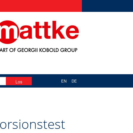
EN
DE
orsionstest