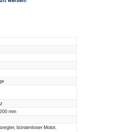
rüft werden!
ge
Hz
1.200 mm
oregler, bürstenloser Motor,