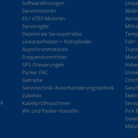
Softwarelösungen
Linea
Servomotoren
Ablän
EX / ATEX Motoren
Aero
Servoregler
Milit
Dezentrale Servoantriebe
Tempe
Lineareinheiten + Hubzylinder
Fahr-
Asynchronmotoren
Tran
Frequenzumrichter
Masch
SPS /Steuerungen
Hebe
Parker PAC
Unive
Getriebe
Clinc
Servotechnik /Automatisierungstechnik
Gesc
Zubehör
Elekt
de
Kabelprüfmaschinen
Serv
Wir und Parker-Hannifin
Pick 
Gewi
Männe