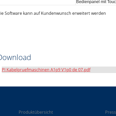
Bedienpanel mit Tou
ie Software kann auf Kundenwunsch erweitert werden
Download
PI Kabelpruefmaschinen A1p9 V1p0 de 07.pdf
Komponenten
Lö
Produktübersicht
Press