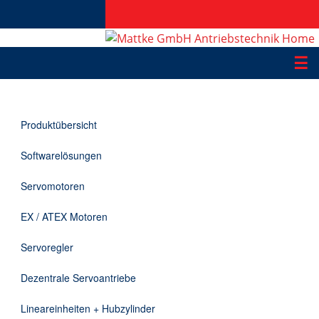
☰
Produkte
Produktübersicht
Applikationen
Softwarelösungen
Informationen
Servomotoren
Downloads
EX / ATEX Motoren
Kontakt
Servoregler
Dezentrale Servoantriebe
EN
Lineareinheiten + Hubzylinder