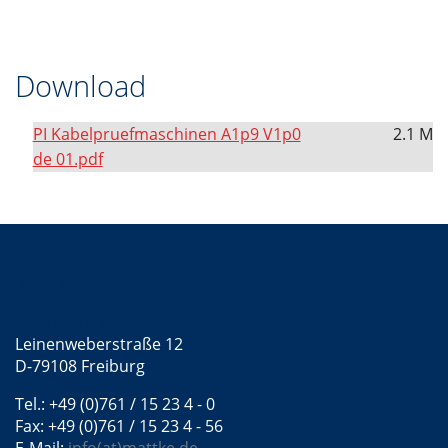
Download
PI Kabelpruefmaschinen A1p9 V1p0
2.1 M
de 01.pdf
Kontakt
Mattke GmbH
Leinenweberstraße 12
D-79108 Freiburg
Tel.: +49 (0)761 / 15 23 4 - 0
Fax: +49 (0)761 / 15 23 4 - 56
E-Mail:
info(at)mattke.de