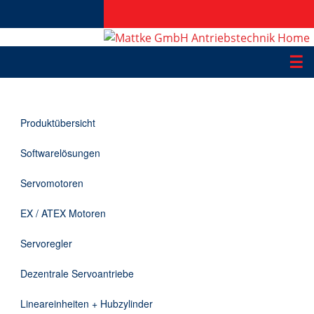
☰
Produkte
Produktübersicht
Applikationen
Softwarelösungen
Informationen
Servomotoren
Downloads
EX / ATEX Motoren
Kontakt
Servoregler
Dezentrale Servoantriebe
EN
Lineareinheiten + Hubzylinder