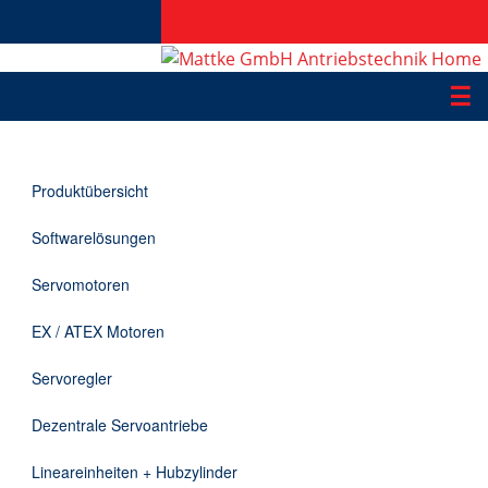
☰
Produkte
Produktübersicht
Applikationen
Softwarelösungen
Informationen
Servomotoren
Downloads
EX / ATEX Motoren
Kontakt
Servoregler
Dezentrale Servoantriebe
EN
Lineareinheiten + Hubzylinder