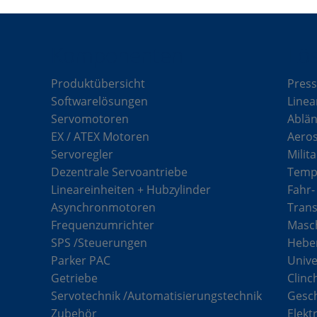
Komponenten
Lö
Produktübersicht
Press
Softwarelösungen
Linea
Servomotoren
Ablän
EX / ATEX Motoren
Aero
Servoregler
Milit
Dezentrale Servoantriebe
Tempe
Lineareinheiten + Hubzylinder
Fahr-
Asynchronmotoren
Tran
Frequenzumrichter
Masch
SPS /Steuerungen
Hebe
Parker PAC
Unive
Getriebe
Clinc
Servotechnik /Automatisierungstechnik
Gesc
Zubehör
Elekt