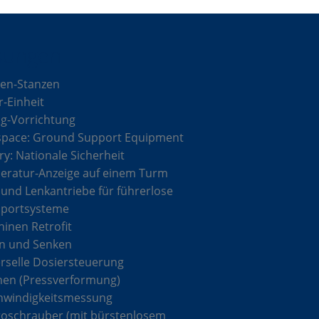
sungen
en-Stanzen
r-Einheit
g-Vorrichtung
space: Ground Support Equipment
ary: Nationale Sicherheit
ratur-Anzeige auf einem Turm
 und Lenkantriebe für führerlose
sportsysteme
inen Retrofit
n und Senken
rselle Dosiersteuerung
hen (Pressverformung)
hwindigkeitsmessung
roschrauber (mit bürstenlosem