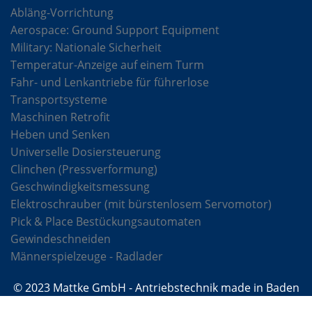
Abläng-Vorrichtung
Aerospace: Ground Support Equipment
Military: Nationale Sicherheit
Temperatur-Anzeige auf einem Turm
Fahr- und Lenkantriebe für führerlose
Transportsysteme
Maschinen Retrofit
Heben und Senken
Universelle Dosiersteuerung
Clinchen (Pressverformung)
Geschwindigkeitsmessung
Elektroschrauber (mit bürstenlosem Servomotor)
Pick & Place Bestückungsautomaten
Gewindeschneiden
Männerspielzeuge - Radlader
© 2023 Mattke GmbH - Antriebstechnik made in Baden