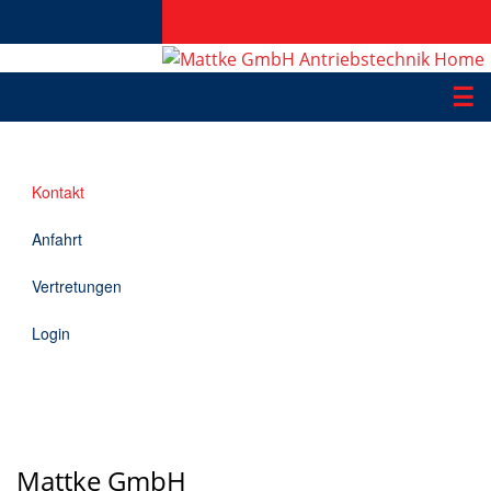
☰
Produkte
Kontakt
Applikationen
Anfahrt
Informationen
Vertretungen
Downloads
Login
Kontakt
EN
Mattke GmbH