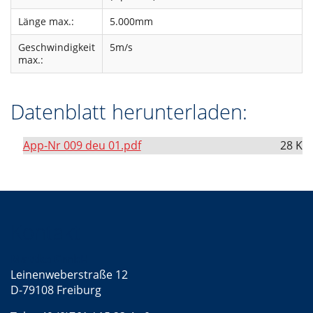
Länge max.:
5.000mm
Geschwindigkeit
5m/s
max.:
Datenblatt herunterladen:
App-Nr 009 deu 01.pdf
28 K
Kontakt
Mattke GmbH
Leinenweberstraße 12
D-79108 Freiburg