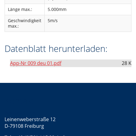
Länge max.:
5.000mm
Geschwindigkeit
5m/s
max.:
Datenblatt herunterladen:
App-Nr 009 deu 01.pdf
28 K
Kontakt
Mattke GmbH
Leinenweberstraße 12
D-79108 Freiburg