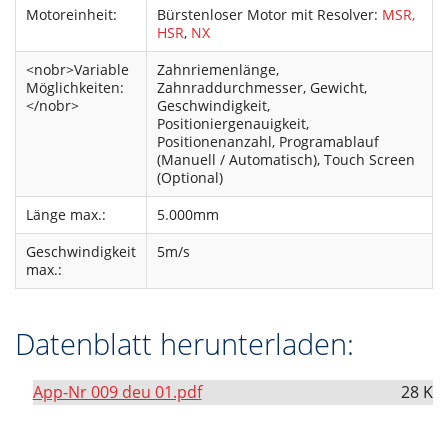
Motoreinheit:
Bürstenloser Motor mit Resolver:
MSR,
HSR
,
NX
<nobr>Variable
Zahnriemenlänge,
Möglichkeiten:
Zahnraddurchmesser, Gewicht,
</nobr>
Geschwindigkeit,
Positioniergenauigkeit,
Positionenanzahl, Programablauf
(Manuell / Automatisch), Touch Screen
(Optional)
Länge max.:
5.000mm
Geschwindigkeit
5m/s
max.:
Datenblatt herunterladen:
App-Nr 009 deu 01.pdf
28 K