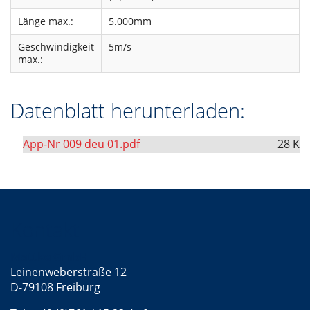
Länge max.:
5.000mm
Geschwindigkeit
5m/s
max.:
Datenblatt herunterladen:
App-Nr 009 deu 01.pdf
28 K
Kontakt
Mattke GmbH
Leinenweberstraße 12
D-79108 Freiburg