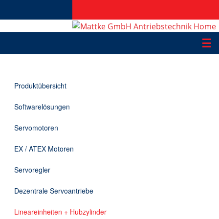
☰
Produkte
Produktübersicht
Applikationen
Softwarelösungen
Informationen
Servomotoren
Downloads
EX / ATEX Motoren
Kontakt
Servoregler
Dezentrale Servoantriebe
EN
Lineareinheiten + Hubzylinder