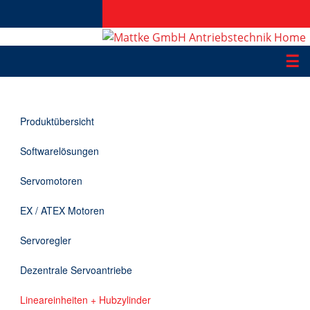
☰
Produkte
Produktübersicht
Applikationen
Softwarelösungen
Informationen
Servomotoren
Downloads
EX / ATEX Motoren
Kontakt
Servoregler
Dezentrale Servoantriebe
EN
Lineareinheiten + Hubzylinder