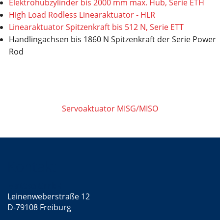
Elektrohubzylinder bis 2000 mm max. Hub, Serie ETH
High Load Rodless Linearaktuator - HLR
Linearaktuator Spitzenkraft bis 512 N, Serie ETT
Handlingachsen bis 1860 N Spitzenkraft der Serie Power
Rod
Servoaktuator MISG/MISO
Kontakt
Mattke GmbH
Leinenweberstraße 12
D-79108 Freiburg