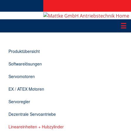
☰
Produkte
Produktübersicht
Applikationen
Softwarelösungen
Informationen
Servomotoren
Downloads
EX / ATEX Motoren
Kontakt
Servoregler
Dezentrale Servoantriebe
EN
Lineareinheiten + Hubzylinder