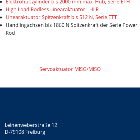
Elektrohubzylinder bis 2000 mm max. Hub, Serie ETH
High Load Rodless Linearaktuator - HLR
Linearaktuator Spitzenkraft bis 512 N, Serie ETT
Handlingachsen bis 1860 N Spitzenkraft der Serie Power
Rod
Servoaktuator MISG/MISO
Kontakt
Mattke GmbH
Leinenweberstraße 12
D-79108 Freiburg