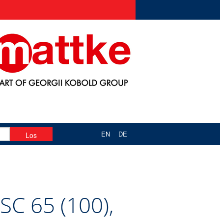
EN
DE
SC 65 (100),