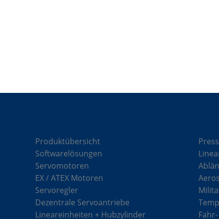
Komponenten
Lö
Produktübersicht
Press
Softwarelösungen
Linea
Servomotoren
Ablän
EX / ATEX Motoren
Aero
Servoregler
Milit
Dezentrale Servoantriebe
Tempe
Lineareinheiten + Hubzylinder
Fahr-