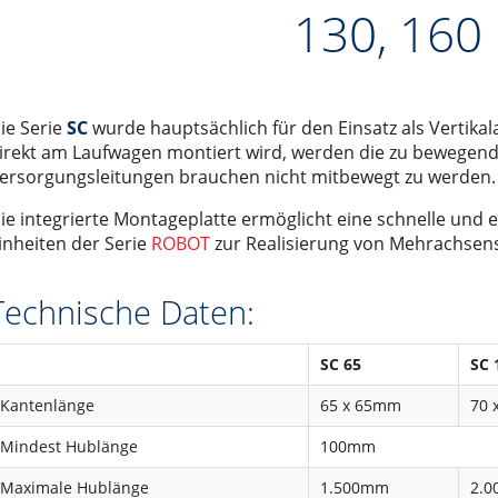
130, 160
0
em Turm
 der Serie EX
che Informationen
Wechsel- oder Gleichstrom?
r Serie LIGHT 30, 50, 80
führerlose Transportsysteme
 der Serie EY
r
ungen
Kein Trick. Reine Ingenieursleistung.
 80, 110
ösung
n
Sicherheitstechnik
ie Serie
SC
wurde hauptsächlich für den Einsatz als Vertikal
ROBOT 100, 130, 160, 220
Karriere
Die grosse Frage: DC- oder BLDC-Motoren?
irekt am Laufwagen montiert wird, werden die zu bewegen
SC 65 (100), 130, 160
Neue internationale Wirkungsgradklassen für Motoren
ersorgungsleitungen brauchen nicht mitbewegt zu werden.
ie integrierte Montageplatte ermöglicht eine schnelle und e
er Serie VR 140
inheiten der Serie
ROBOT
zur Realisierung von Mehrachsen
hör
enlosem Servomotor)
Technische Daten:
utomaten
5 Leitungen
schine
SC 65
SC 
r
hleppkettenanwendung
Kantenlänge
65 x 65mm
70 
st
Mindest Hublänge
100mm
erkabel sowie für optische Fiberglaskabel
ltisch für 4 Leitungen
Maximale Hublänge
1.500mm
2.