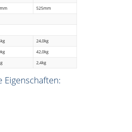
0mm
525mm
5kg
24,0kg
0kg
42,0kg
kg
2,4kg
e Eigenschaften: