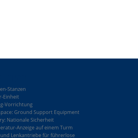
sungen
en-Stanzen
r-Einheit
g-Vorrichtung
space: Ground Support Equipment
ary: Nationale Sicherheit
ratur-Anzeige auf einem Turm
 und Lenkantriebe für führerlose