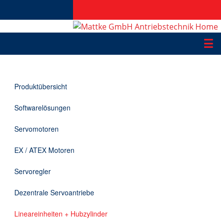
☰
Produkte
Produktübersicht
Applikationen
Softwarelösungen
Informationen
Servomotoren
Downloads
EX / ATEX Motoren
Kontakt
Servoregler
Dezentrale Servoantriebe
EN
Lineareinheiten + Hubzylinder