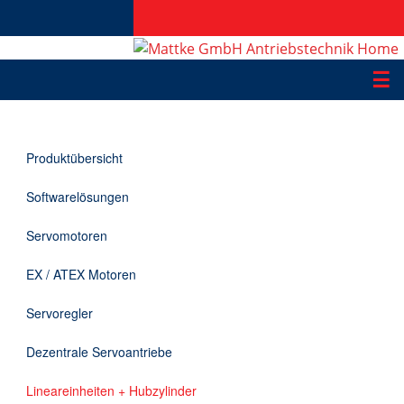
☰
Produkte
Produktübersicht
Applikationen
Softwarelösungen
Informationen
Servomotoren
Downloads
EX / ATEX Motoren
Kontakt
Servoregler
Dezentrale Servoantriebe
EN
Lineareinheiten + Hubzylinder