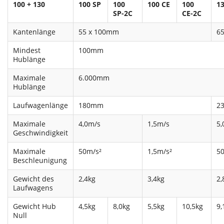
100 + 130
100 SP
100
100 CE
100
13
SP-2C
CE-2C
Kantenlänge
55 x 100mm
6
Mindest
100mm
Hublänge
Maximale
6.000mm
Hublänge
Laufwagenlänge
180mm
2
Maximale
4,0m/s
1,5m/s
5,
Geschwindigkeit
Maximale
50m/s²
1,5m/s²
5
Beschleunigung
Gewicht des
2,4kg
3,4kg
2,
Laufwagens
Gewicht Hub
4,5kg
8,0kg
5,5kg
10,5kg
9,
Null