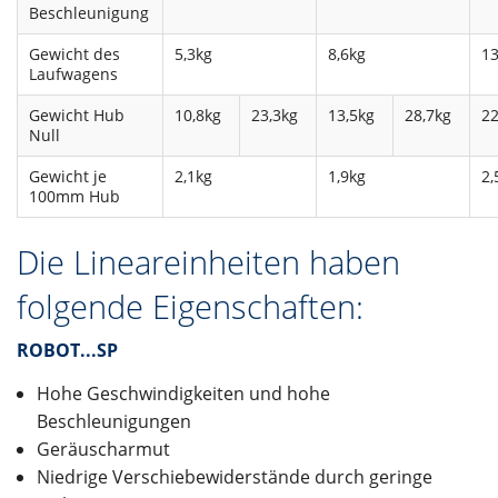
Beschleunigung
Gewicht des
5,3kg
8,6kg
13
Laufwagens
Gewicht Hub
10,8kg
23,3kg
13,5kg
28,7kg
22
Null
Gewicht je
2,1kg
1,9kg
2,
100mm Hub
Die Lineareinheiten haben
folgende Eigenschaften:
ROBOT...SP
Hohe Geschwindigkeiten und hohe
Beschleunigungen
Geräuscharmut
Niedrige Verschiebewiderstände durch geringe