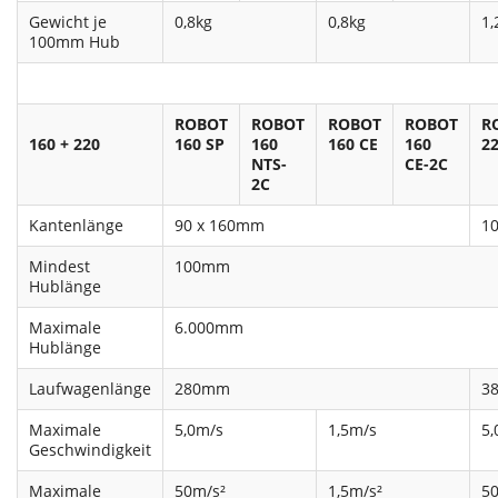
Gewicht je
0,8kg
0,8kg
1,
100mm Hub
ROBOT
ROBOT
ROBOT
ROBOT
R
160 + 220
160 SP
160
160 CE
160
22
NTS-
CE-2C
2C
Kantenlänge
90 x 160mm
1
Mindest
100mm
Hublänge
Maximale
6.000mm
Hublänge
Laufwagenlänge
280mm
3
Maximale
5,0m/s
1,5m/s
5,
Geschwindigkeit
Maximale
50m/s²
1,5m/s²
5