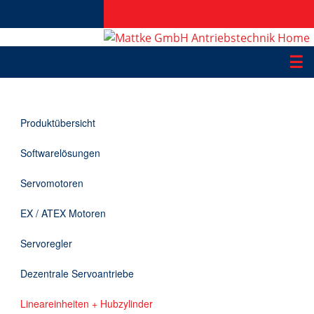
☰
Produkte
Produktübersicht
Applikationen
Softwarelösungen
Informationen
Servomotoren
Downloads
EX / ATEX Motoren
Kontakt
Servoregler
Dezentrale Servoantriebe
EN
Lineareinheiten + Hubzylinder